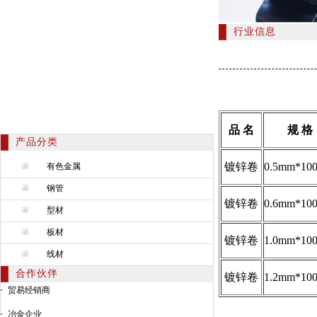
行业信息
品 名
规 格
产品分类
镀锌卷
0.5mm*10
有色金属
钢管
镀锌卷
0.6mm*10
型材
板材
镀锌卷
1.0mm*10
线材
合作伙伴
镀锌卷
1.2mm*10
贸易经销商
冶金企业