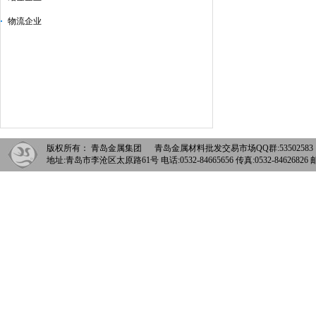
物流企业
版权所有： 青岛金属集团 青岛金属材料批发交易市场QQ群:5350258
地址:青岛市李沧区太原路61号 电话:0532-84665656 传真:0532-84626826 邮箱: