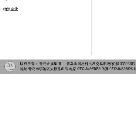
物流企业
版权所有： 青岛金属集团 青岛金属材料批发交易市场QQ群:5350258
地址:青岛市李沧区太原路61号 电话:0532-84665656 传真:0532-84626826 邮箱: