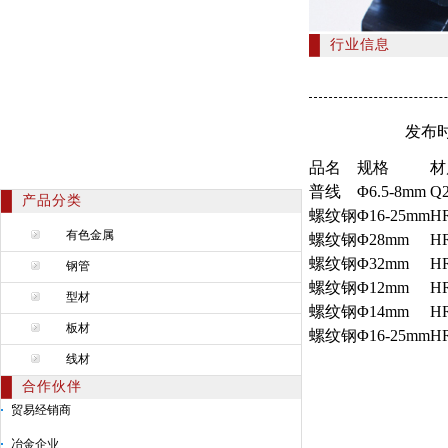
行业信息
发布时间：20
品名
规格
材
普线
Φ6.5-8mm
Q2
产品分类
螺纹钢
Φ16-25mm
H
有色金属
螺纹钢
Φ28mm
H
螺纹钢
Φ32mm
H
钢管
螺纹钢
Φ12mm
H
型材
螺纹钢
Φ14mm
H
板材
螺纹钢
Φ16-25mm
H
线材
合作伙伴
贸易经销商
冶金企业