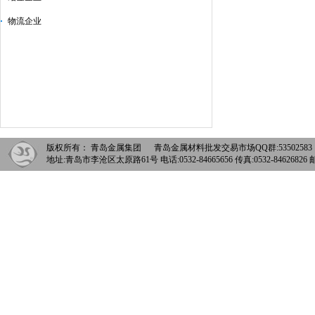
物流企业
版权所有： 青岛金属集团 青岛金属材料批发交易市场QQ群:5350258
地址:青岛市李沧区太原路61号 电话:0532-84665656 传真:0532-84626826 邮箱: